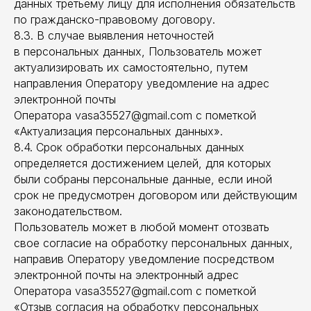
данных третьему лицу для исполнения обязательств
по гражданско-правовому договору.
8.3. В случае выявления неточностей
Эксперт по
в персональных данных, Пользователь может
актуализировать их самостоятельно, путем
пенсии
направления Оператору уведомление на адрес
СВЯЖИТЕСЬ СО
электронной почты
МНОЙ Любым
Оператора vasa35527@gmail.com с пометкой
«Актуализация персональных данных».
удобным для вас
8.4. Срок обработки персональных данных
WhatsApp
способом
определяется достижением целей, для которых
Telegram
были собраны персональные данные, если иной
срок не предусмотрен договором или действующим
socpens@mail.ru
законодательством.
Пользователь может в любой момент отозвать
+381637173274
свое согласие на обработку персональных данных,
Россия. Калининград
направив Оператору уведомление посредством
Калининградская область, 11222
электронной почты на электронный адрес
улица Генделя 5, офис 327
Оператора vasa35527@gmail.com с пометкой
«Отзыв согласия на обработку персональных