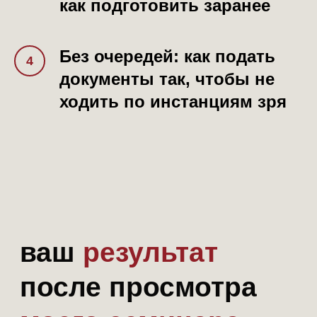
как подготовить заранее
Разберётесь, где посмотреть
стаж, чтобы заметить недочёты.
Без очередей: к
ак подать
документы так, чтобы не
03
ходить по инстанциям зря
Составите план действий,
которые помогут получить
выплаты уже в ближайшее время.
04
Поймёте, какие фразы
использовать в обращении, чтобы
его рассмотрели по сути.
05