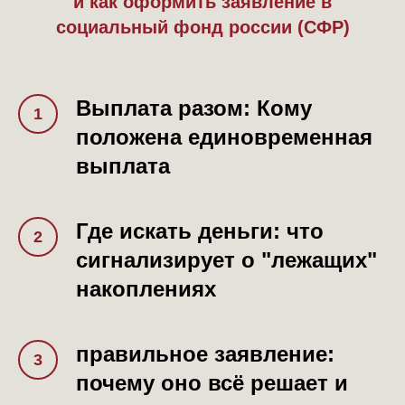
и как оформить заявление в
социальный фонд россии (СФР)
ваш
результат
после просмотра
Выплата разом: Кому
моего семинара
положена единовременная
Чтобы гарантированно получить
свои выплаты
выплата
01
Где искать деньги: что
сигнализирует о "лежащих"
Понимание, что вам
накоплениях
положено по праву.
правильное заявление:
02
почему оно всё решает и