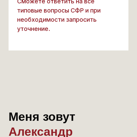
являюсь:
Практический специалист
в области пенсионного
законодательства
Aвтором книги
"Пенсия без
дураков"
Ведущим экспертом
на федеральных каналах
Имею более 20 лет
работы в Юриспруденции
Ведущим экспертом по
пенсионными вопросам в России
Экспертом газеты АиФ