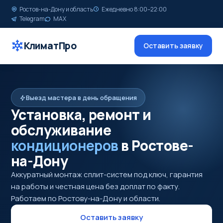
Ростов-на-Дону и область
Ежедневно 8:00–22:00
Telegram
MAX
КлиматПро
Оставить заявку
Выезд мастера в день обращения
Установка, ремонт и
обслуживание
кондиционеров
в Ростове-
на-Дону
Аккуратный монтаж сплит-систем под ключ, гарантия
на работы и честная цена без доплат по факту.
Работаем по Ростову-на-Дону и области.
Оставить заявку