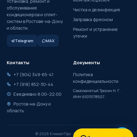
Установка, ремонт и
обслуживание
Чистка и дезинфекция
кондиционеров и сплит-
Заправка фреоном
систем в Ростове-на-Дону
и области.
Ремонт и устранение
утечки
Telegram
MAX
Контакты
Документы
+7 (904) 349-65-41
Политика
конфиденциальности
+7 (918) 852-30-44
Самозанятый Трохин Н. Г.
Ежедневно 8:00–22:00
ИНН 610111178507
Ростов-на-Дону и
область
© 2026 КлиматПро · Ростов-на-Дону